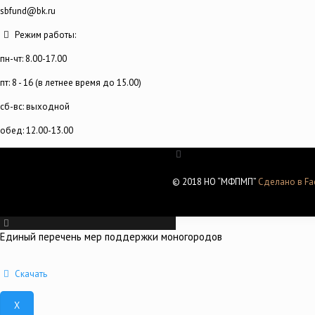
sbfund@bk.ru
Режим работы:
пн-чт: 8.00-17.00
пт: 8 - 16 (в летнее время до 15.00)
сб-вс: выходной
обед: 12.00-13.00
© 2018 НО “МФПМП”
Сделано в Fac
Единый перечень мер поддержки моногородов
Скачать
X