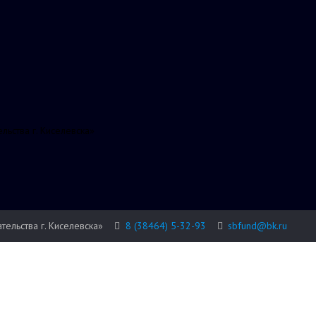
ьства г. Киселевска»
льства г. Киселевска»
8 (38464) 5-32-93
sbfund@bk.ru