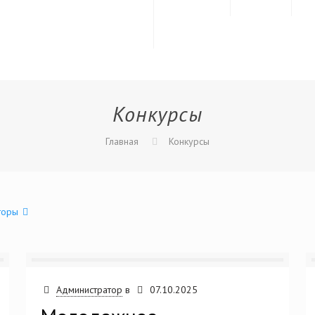
Сведения об
Информация
Конкурсы
образовательной
организации
Нацпроект «Малое и среднее
предпринимательство»
Конкурсы
Главная
Конкурсы
торы
Администратор
в
07.10.2025