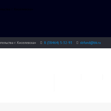
ьства г. Киселевска»
льства г. Киселевска»
8 (38464) 5-32-93
sbfund@bk.ru
Сведения об
Информация
Конкурсы
образовательной
организации
Нацпроект «Малое и среднее
предпринимательство»