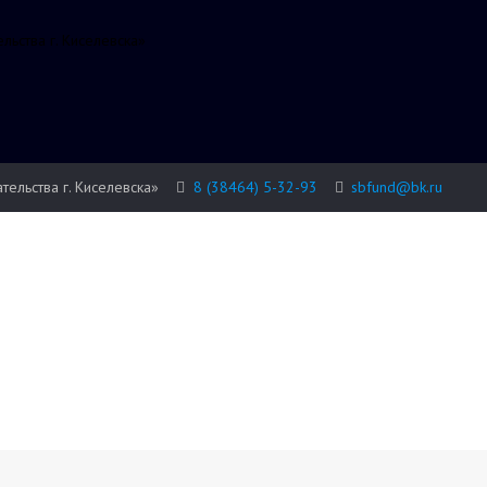
ьства г. Киселевска»
льства г. Киселевска»
8 (38464) 5-32-93
sbfund@bk.ru
Сведения об
Информация
Конкурсы
образовательной
организации
Нацпроект «Малое и среднее
предпринимательство»